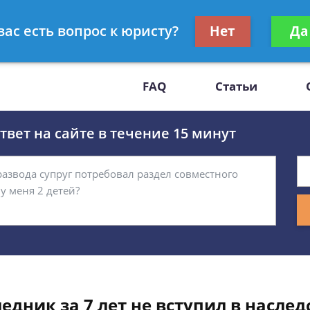
Получите консул
вас есть вопрос к юристу?
Нет
Да
-47
бес
FAQ
Статьи
вет на сайте в течение 15 минут
едник за 7 лет не вступил в наслед