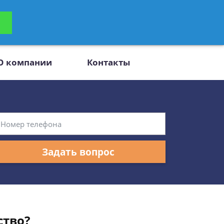
ьтацию
Задать вопрос
платно
О компании
Контакты
Задать вопрос
ство?