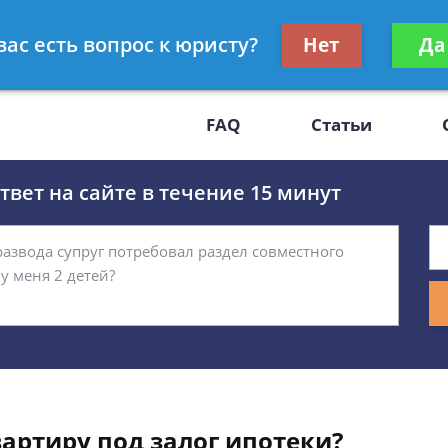
Получите консул
вас есть вопрос к юристу?
Нет
Да
-47
бес
FAQ
Статьи
вет на сайте в течение 15 минут
артиру под залог ипотеки?