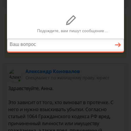
Анна, г. Москва
29 сентября 2018 г. 11:48
Консультация юриста онлайн
Ответ на сайте в течении 15 минут
Задать вопрос
Александр Коновалов
Специалист по жилищному праву, юрист
Здравствуйте, Анна.
Это зависит от того, кто виноват в протечке. С
него и нужно взыскивать убытки. Согласно
статьей 1064 Гражданского кодекса РФ вред,
причиненный личности или имуществу
гражданина, а также вред, причиненный