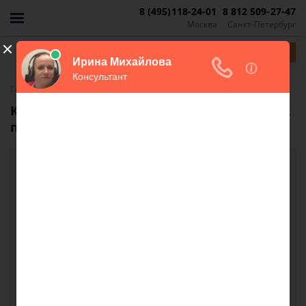
8 (495)118-24-01
8 812 509-27-47
Москва
Санкт-Петербург
Задать вопрос
-
Главная
FAQ
Как и где требовать возмещения убытков,
понесенных при ремонте трубы в стене?
Как и где требовать возмещения убытков,
понесенных при ремонте трубы в стене?
сделали дыру в стене, по скольку текла труба в
стене, принадлежащая домоуправлению.
испорчена краска на стене, штукатурка,
шпаклевка. Как просить возмещения
материального убытка