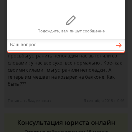
противном случае, они его сломают . Но на
протяжении 25 лет , они регулярно заливали нас ,
до такой степени , что у нас перегорела вся
проводка , произошло замыкание . По квартире
пошёл грибок , она не успевала просыхать ,
делали косметический ремонт , но все напрасно ,
потому что все повторялось заново . На наши
просьбы устранить неполадки нас выгоняли со
словами : у нас все сухо, все нормально . Кое- как
своими силами , мы устранили неполадки . А
теперь им мешает на козырёк на балконе. Как
быть ???
Татьяна, г. Владикавказ
5 сентября 2018 г. 0:46
Консультация юриста онлайн