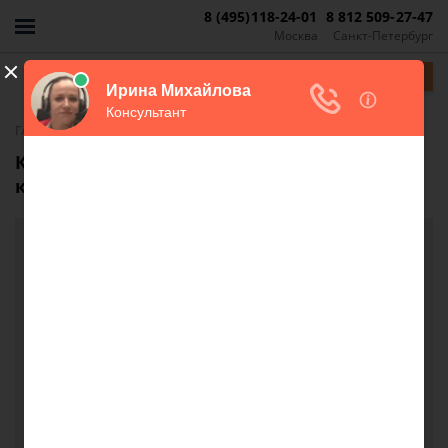
8 (495)118-24-01
8 812 509-27-47
Москва
Санкт-Петербург
Задать вопрос
-
Главная
FAQ
Как грамотно разрешить спор по поводу
козырька на балконе?
Как грамотно разрешить спор по поводу
козырька на балконе?
Добрый вечер ! Мы живем на 4 этаже 5 -и
этажного дома ,когда соседи с 5 этажа делали
ремонт повредили наш козырёк , к нам стала
затекать вода . Мы сделали балкон и поставили
лексан, но для этого нам пришлось закрепить
каркас на первом кирпиче их балкона . Прошло
11 лет , сейчас они требуют снять его, а в