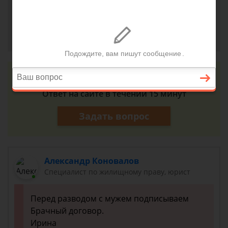
Когда лучше брать ипотеку до развода или после?
Ирина, г. Екатеринбург
24 августа 2018 г. 15:04
Консультация юриста онлайн
Ответ на сайте в течении 15 минут
Задать вопрос
Александр Коновалов
Специалист по жилищному праву, юрист
Перед разводом с мужем подписываем
Брачный договор.
Ирина