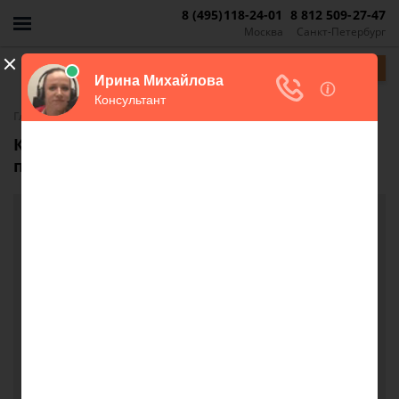
8 (495)118-24-01
8 812 509-27-47
Москва
Санкт-Петербург
Задать вопрос
-
Главная
FAQ
Как быть с ипотекой в данной ситуации
после развода?
Как быть с ипотекой в данной ситуации
после развода?
Добрый день. Перед разводом с мужем
подписываем Брачный договор. После
заключения брачного договора, муж выкупает
половину квартиры. Для этого он берет ипотеку.
Также мне надо будет брать ипотеку для покупки
нового жилья. Подскажите пожалуйста , Какой
порядок действий , если развод будет через суд,