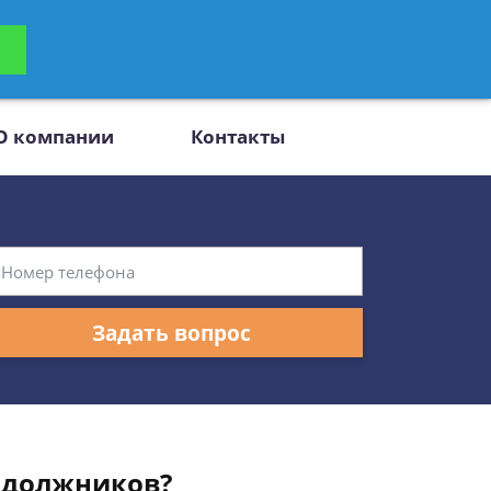
ьтацию
Задать вопрос
платно
О компании
Контакты
Задать вопрос
 должников?