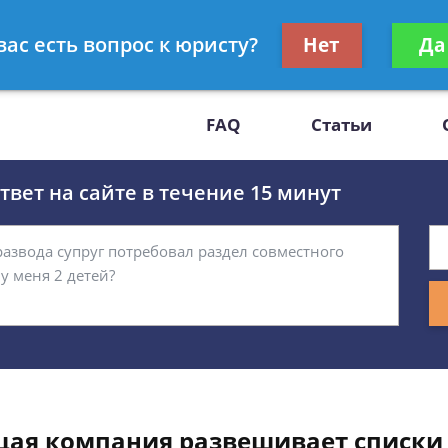
Получите консул
вас есть вопрос к юристу?
Нет
Да
-47
бес
FAQ
Статьи
вет на сайте в течение 15 минут
ющая компания развешивает списки