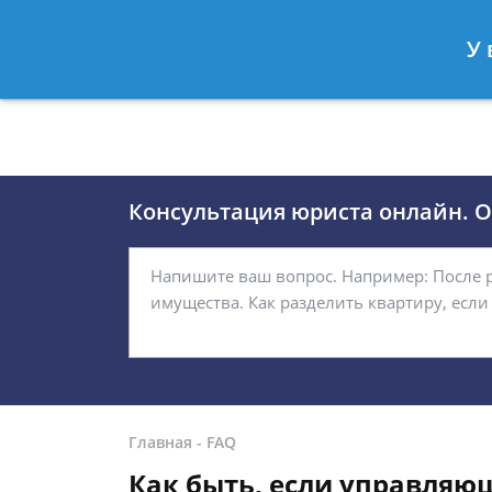
Москва
Санкт-Петербург
У 
8 (495)118-24-01
8 812 509-27
Консультация юриста онлайн. От
Главная
-
FAQ
Как быть, если управля