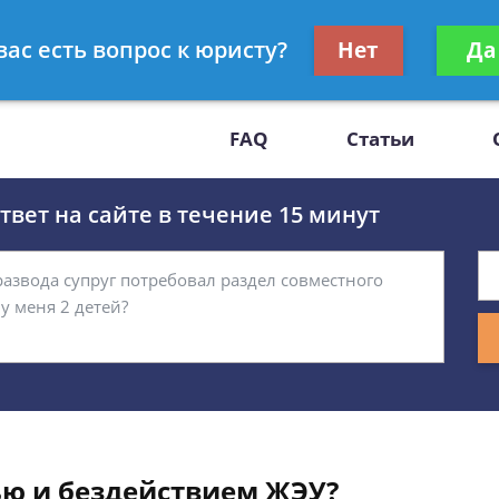
Получите консул
вас есть вопрос к юристу?
Нет
Да
-47
бес
FAQ
Статьи
вет на сайте в течение 15 минут
тью и бездействием ЖЭУ?