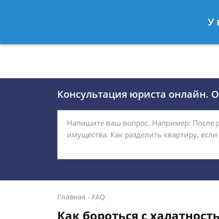
Москва
Санкт-Петербург
У 
8 (495)118-24-01
8 812 509-27
Консультация юриста онлайн. От
Главная
-
FAQ
Как бороться с халатнос