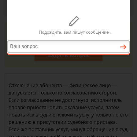
Надежда, г. Екатеринбург
7 декабря 2018 г. 12:50
Консультация юриста онлайн
Ответ на сайте в течении 15 минут
Задать вопрос
Отключение абонента — физическое лицо —
допускается только по согласованию сторон.
Если согласование не достигнуто, исполнитель
вправе приостановить оказание услуги, затем
подать иск в суд и отключить услугу только по его
решению в присутствии судебного пристава.
Если же поставщик услуг, минуя обращение в суд,
сразу же отключает Вам услугу, то Вы можете