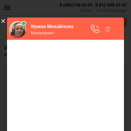
8 (495)118-24-01
8 812 509-27-47
Москва
Санкт-Петербург
Задать вопрос
-
Главная
FAQ
Имеют ли право отключить свет, если в
семье несовершеннолетние дети?
Имеют ли право отключить свет, если в семье
несовершеннолетние дети?
Имеют ли право отключить свет, если в семье
несовершеннолетние дети, а еда готовится на
электроплитке? Отключили за долги, не
предупреждая, но я плачу сколько могу
регулярно ..когда сумму по квитанции, когда чуть
меньше...из за этого и накопилась сумма.