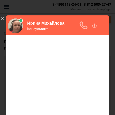
8 (495)118-24-01
8 812 509-27-47
Москва
Санкт-Петербург
Задать вопрос
-
Главная
FAQ
Где можно скачать договор купли-
продажи квартиры?
Где можно скачать договор купли-продажи
квартиры?
Здравствуйте! Подскажите,пожалуйста,где можно
скачать Договор купли-продажи квартиры! И
какие документы нужны.
Елена, г. Тамбов
20 августа 2018 г. 14:04