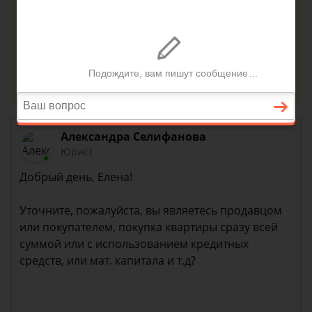
Консультация юриста онлайн
Ответ на сайте в течении 15 минут
Задать вопрос
Александра Селифанова
Юрист
Добрый день, Елена!
Уточните, пожалуйста, вы являетесь продавцом
или покупателем, покупка квартиры сразу всей
суммой или с использованием кредитных
средств, или мат. капитала и т.д?