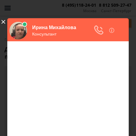
8 (495)118-24-01
8 812 509-27-47
Москва
Санкт-Петербург
Задать вопрос
-
Главная
FAQ
Долги за квартиру по адресу, где нет
прописки
Долги за квартиру по адресу, где нет
прописки
Добрый день, у меня появились долги за
отопление в квартире где я не прописана. И к
этому адресу вообще никакого отношения не
имею. Что делать?
Светлана Морозова, г. Санкт-Петербург
9 октября 2018 г. 12:48