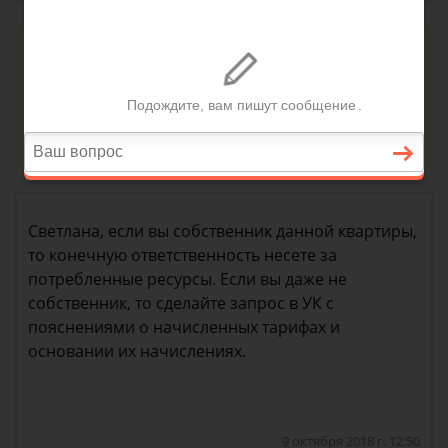
Консультация юриста онлайн
Ответ на сайте в течении 15 минут
Задать вопрос
Светлана, если вы собственник данной квартиры,
то конечную ответственность несете за
потребленные ресурсы. Если вы даже не
собственник, то сделайте запрос в УК с
пояснениями о начисленных тарифах и
основании их начислениях.
9 октября 2018 г. 12:50