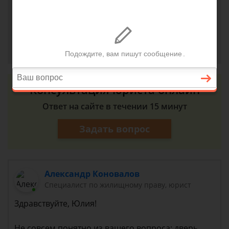
пожарные инспекторы заставить демонтировать
дверь ?
Юлия, г. Нижневартовск
1 октября 2018 г. 11:33
Консультация юриста онлайн
Ответ на сайте в течении 15 минут
Задать вопрос
Александр Коновалов
Специалист по жилищному праву, юрист
Здравствуйте, Юлия!
Не совсем понятно из вашего вопроса: дверь