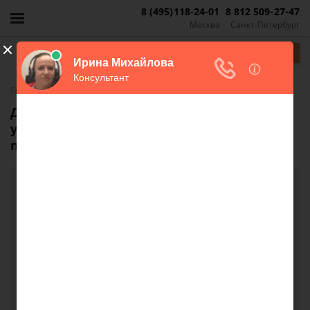
8 (495)118-24-01
8 812 509-27-47
Москва
Санкт-Петербург
Задать вопрос
-
Главная
FAQ
Демонтаж тамбурной двери, при
установке которой были нарушены
пожарные нормы
Демонтаж тамбурной двери, при установке
которой были нарушены пожарные нормы
Здравствуйте , я купила квартиру которая
находится в многоквартирном доме, у нас
установлена тамбурная дверь на 2 квартиры , был
конфликт по поводу двери ,выяснилось что дверь
узаконенная , но при установке двери были
нарушены пожарные нормы. Обязаны ли