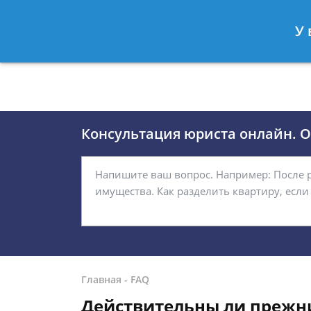
Москва
Санкт-Петербург
У 
8 (495)118-24-01
8 812 509-27
Консультация юриста онлайн. От
Главная
-
FAQ
Действительны ли прежн