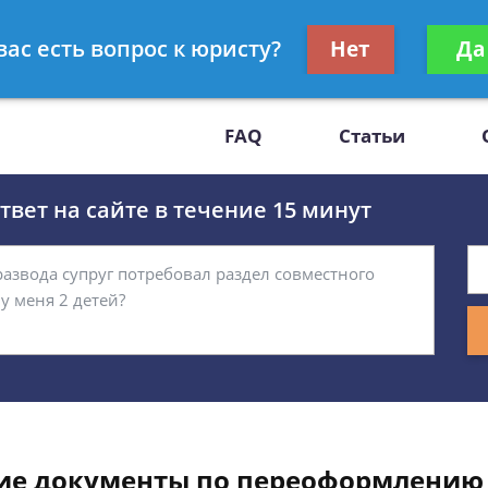
Получите консул
вас есть вопрос к юристу?
Нет
Да
-47
бес
FAQ
Статьи
вет на сайте в течение 15 минут
ие документы по переоформлению 