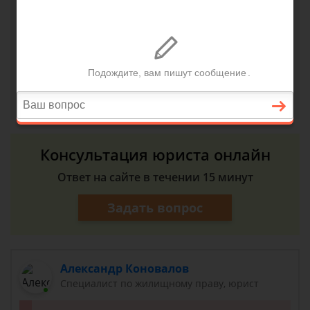
на учет во всех бюрократических
подразделениях.
Подскажите пожалуйста что мне для этого надо
сделать?
Сергей, г. Москва
3 сентября 2018 г. 10:36
Консультация юриста онлайн
Ответ на сайте в течении 15 минут
Задать вопрос
Александр Коновалов
Специалист по жилищному праву, юрист