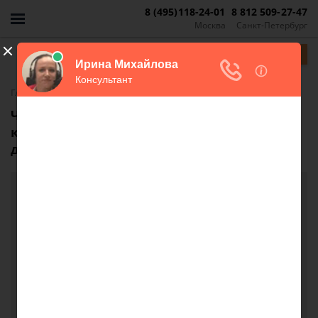
8 (495)118-24-01
8 812 509-27-47
Москва
Санкт-Петербург
Задать вопрос
-
Главная
FAQ
Что делать, если при продаже доли
квартиры у меня отсутствует договор
дарения на нее?
Что делать, если при продаже доли квартиры
у меня отсутствует договор дарения на нее?
Продаю свою долю в квартире совместно с
другими собственниками. На руках имею
свидетельство на право собственности на 1/3
квартиры. Требуют договор дарения, который
мне давал отец на эти 1/3. У меня нет договора.