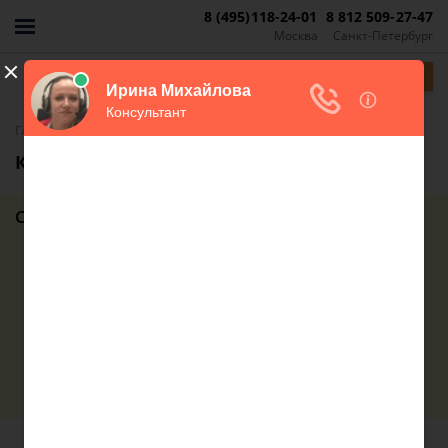
8 (495)118-24-01
8 812 509-27-47
Москва
Санкт-Петербург
Задать вопрос
-
Главная
Статьи
Как выписать бывшую жену из квартиры
Содержание статьи
Какие для этого есть законы
Есть ли у бывшей жены квартира
Подготовка к судебному заседанию
Какие нужны документы
Как проходит суд