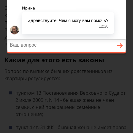
Если бывшая жена не хочет выписываться из
квартиры, не будучи собственницей, нужно
подавать судебный иск о прекращении прав на
пользование жилым помещением. Суд нужно
убедить в том, что бывшая супруга больше не имеет
права на проживание в квартире.
Какие для этого есть законы
Вопрос по выписке бывших родственников из
квартиры регулируется:
пунктом 13 Постановления Верховного Суда от
2 июля 2009 г. N 14 - бывшая жена не член
семьи, с ней прекращены семейные
отношения;
пункт 4 ст. 31 ЖК - бывшая жена не имеет права